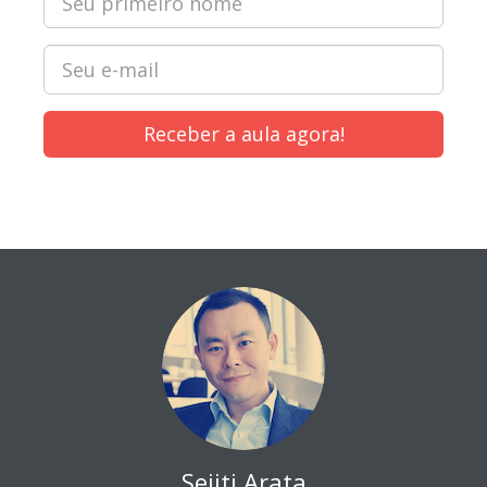
Receber a aula agora!
Seiiti Arata