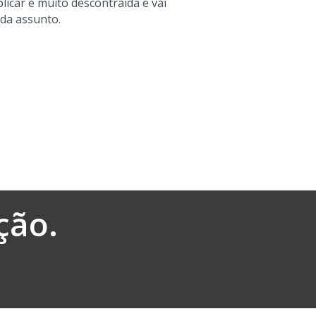
plicar é muito descontraída e vai
ada assunto.
ção.