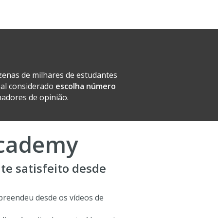
zenas de milhares de estudantes
oal considerado
escolha número
madores de opinião.
Academy
nte satisfeito desde
preendeu desde os vídeos de