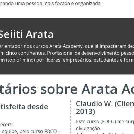
rnando uma pessoa mais focada e organizada.
Seiiti Arata
rientador nos cursos Arata Academy, que já impactaram de
m cinco continentes. Profissional de desenvolvimento pess
um
(top of mind) por líderes, empresários, estudantes e for
ários sobre Arata 
Claudio W. (Clie
atisfeita desde
2013)
Este curso (FOCO) me sur
cer!!!
divulgação.
a equipe, pelo curso FOCO –