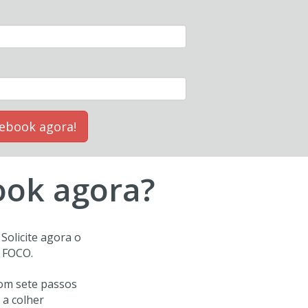
 ebook agora!
ook agora?
Solicite agora o
 FOCO.
com sete passos
 a colher