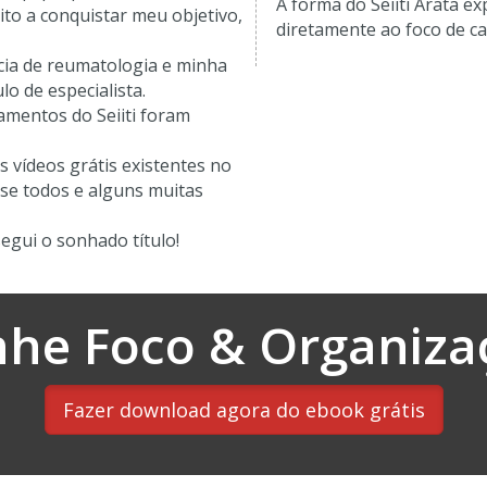
A forma do Seiiti Arata ex
to a conquistar meu objetivo,
diretamente ao foco de c
cia de reumatologia e minha
lo de especialista.
mentos do Seiiti foram
os vídeos grátis existentes no
ase todos e alguns muitas
egui o sonhado título!
he Foco & Organiza
Fazer download agora do ebook grátis